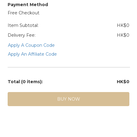
Payment Method
Free Checkout
Item Subtotal:
HK$0
Delivery Fee:
HK$0
Apply A Coupon Code
Apply An Affiliate Code
Total
(0 items)
:
HK$0
BUY NOW