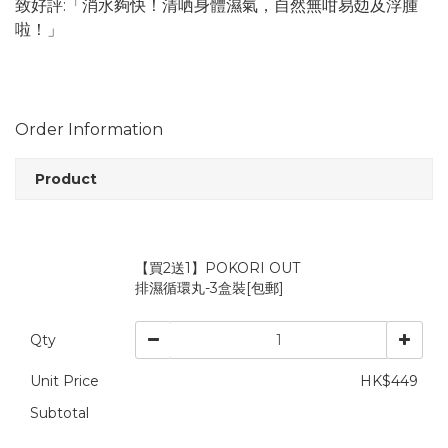
致好評:「消水夠快！清哂身體濕氣，自然無咁易攰及浮腫
啦！」
Order Information
Product
【買2送1】POKORI OUT
排濕循環丸-3盒裝[包郵]
Qty
Unit Price
HK$449
Subtotal