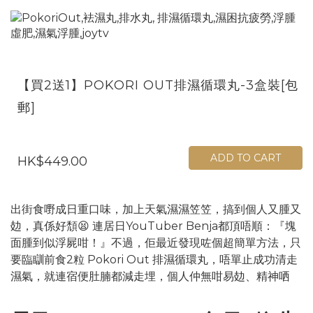
【買2送1】POKORI OUT排濕循環丸-3盒裝[包
郵]
ADD TO CART
HK$449.00
出街食嘢成日重口味，加上天氣濕濕笠笠，搞到個人又腫又
攰，真係好頹😫 連居日YouTuber Benja都頂唔順：『塊
面腫到似浮屍咁！』不過，佢最近發現咗個超簡單方法，只
要臨瞓前食2粒 Pokori Out 排濕循環丸，唔單止成功清走
濕氣，就連宿便肚腩都減走埋，個人仲無咁易攰、精神哂