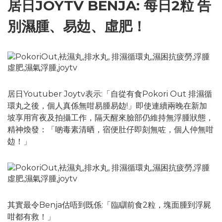
居日
JOYTV BENJA:
每日
2
粒
告
別濕腫、易攰、虛肥！
居日Youtuber Joytv表示:「自從有食Pokori Out 排濕循
環丸之後，個人真係無咁易腫易攰!」即使連續兩晚在新加
坡享用宵夜及拍攝工作，隔天醒來臉部仍維持無浮腫狀態，
精神煥發：「啲毒素清晒，宿便肚仔即刻無咗，個人仲無咁
攰！」
其實最令Benja估唔到既係:「臨瞓前食2粒，塊面腫到浮屍
咁都有救！」