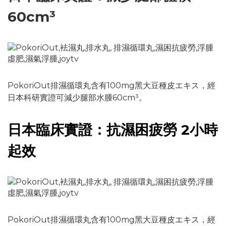
60cm³
PokoriOut排濕循環丸含有100mg黑大豆種皮エキス，經
日本科研實證可減少腿部水腫60cm³。
日本臨床實證：抗濕困疲勞 2小時
起效
PokoriOut排濕循環丸含有100mg黑大豆種皮エキス，經