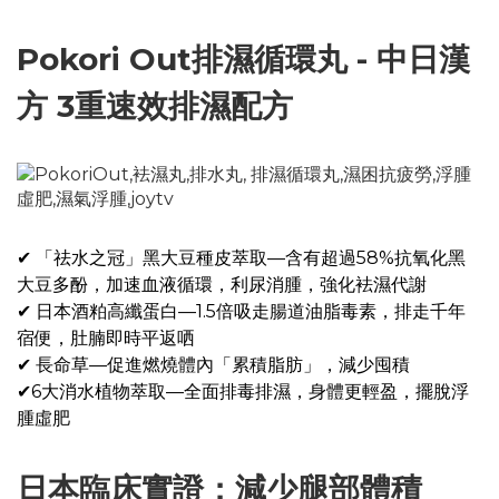
Pokori Out排濕循環丸 - 中日漢
方 3重速效排濕配方
✔ 「祛水之冠」黑大豆種皮萃取—含有超過58%抗氧化黑
大豆多酚，加速血液循環，利尿消腫，強化袪濕代謝
✔ 日本酒粕高纖蛋白—1.5倍吸走腸道油脂毒素，排走千年
宿便，肚腩即時平返哂
✔ 長命草—促進燃燒體內「累積脂肪」，減少囤積
✔6大消水植物萃取—全面排毒排濕，身體更輕盈，擺脫浮
腫虛肥
日本臨床實證：減少腿部體積