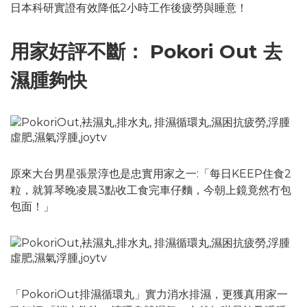
日本科研實證有效降低2小時工作後疲勞與睡意！
用家好評不斷： Pokori Out 去
濕腫夠快
原來大台男星張景淳也是忠實用家之一:「每日KEEP住食2
粒，就算琴晚凌晨3點收工食完車仔麵，今朝上鏡竟然冇包
包面！」
「PokoriOut排濕循環丸」實力消水排濕，更獲真用家一