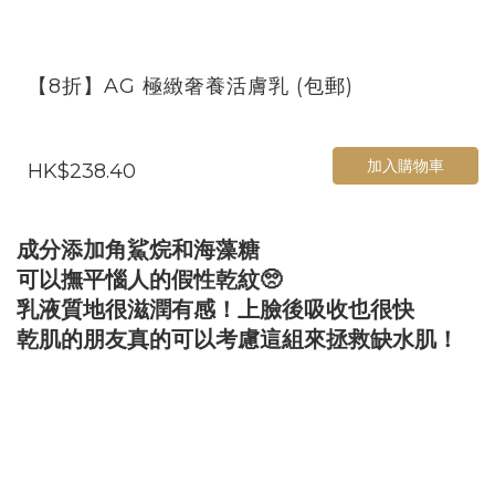
【8折】AG 極緻奢養活膚乳 (包郵)
加入購物車
HK$238.40
成分添加角鯊烷和海藻糖
可以撫平惱人的假性乾紋🥺
乳液質地很滋潤有感！上臉後吸收也很快
乾肌的朋友真的可以考慮這組來拯救缺水肌！