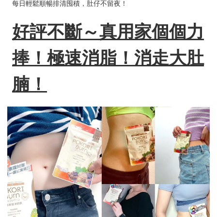
每日輕鬆順暢排清囤積，肚仔不留夜！
好評不斷～真用家個個力
捧！極速消脂！消走大肚
腩！