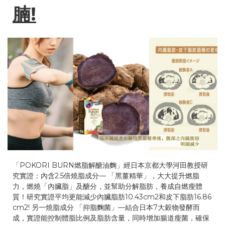
腩!
「POKORI BURN燃脂解醣油麴」經日本京都大學河田教授研
究實證：內含2.5倍燒脂成分— 「黑薑精華」，大大提升燃脂
力，燃燒「內臟脂」及醣分，並幫助分解脂肪，養成自燃瘦體
質！研究實證平均更能減少內臟脂肪10.43cm2和皮下脂肪16.86
cm2! 另一燒脂成分 「抑脂麴菌」—結合日本7大穀物發酵而
成，實證能控制體脂比例及脂肪含量，同時增加腸道瘦菌，確保