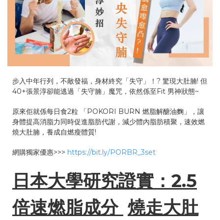
步入中年行列，不敵發福，身材終究「失守」！? 驚現大肚腩! 但
40+張景淳卻能逃過「失守腩」魔咒，依然係至Fit 男神狀態~
原來佢就係每日食2粒 「POKORI BURN 燃脂解醣油麴」，讓
身體提高消脂力同時促進脂肪代謝，減少體內脂肪積聚，速效燃
燒大肚腩，養成自燃瘦體質!
網購獨家優惠>>>
https://bit.ly/PORBR_3set
日本大學研究證實：
2.5
倍速燃脂成分
燒走大肚