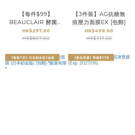
【每件$99】
【3件裝】AG抗糖無
BEAUCLAIR 酵菌肌
痕壓力面膜EX [包郵]
循環面膜3件裝 [包郵]
HK$297.00
HK$499.00
HK$807.00
HK$717.00
【套裝7折】日本鉑金版3盒裝
【新品登場】即搶$238