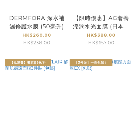
DERMFORA 深水補
【限時優惠】AG奢養
濕修護水膜 (50毫升)
瀅潤水光面膜 (日本鉑
金版) [包郵] *數量有
HK$260.00
HK$388.00
限*
HK$238.00
HK$657.00
【免運費】獨家$99/件
【3件裝】一套包郵！