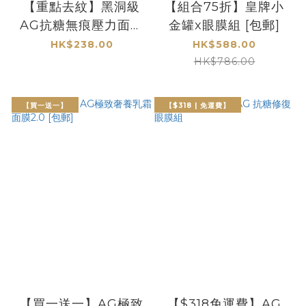
【重點去紋】黑洞級
【組合75折】皇牌小
AG抗糖無痕壓力面膜
金罐x眼膜組 [包郵]
EX [包郵]
HK$238.00
HK$588.00
HK$786.00
【買一送一】
【$318 | 免運費】
【買一送一】AG極致
【$318免運費】AG