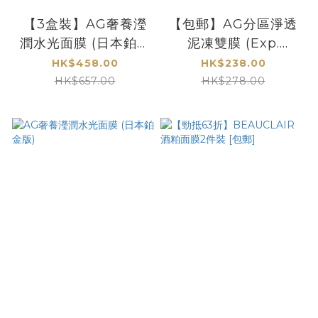
【3盒裝】AG奢養瀅
【包郵】AG分區淨透
潤水光面膜 (日本鉑金
泥凍雙膜 (Exp.
版) [包郵] *數量有限*
2027/06)
HK$458.00
HK$238.00
HK$657.00
HK$278.00