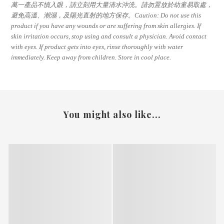
萬一產品不慎入眼，請立刻用大量清水沖洗。請勿置放於幼童易取處，
避免高溫、潮濕，及陽光直射的地方保存。Caution: Do not use this
product if you have any wounds or are suffering from skin allergies. If
skin irritation occurs, stop using and consult a physician. Avoid contact
with eyes. If product gets into eyes, rinse thoroughly with water
immediately. Keep away from children. Store in cool place.
You might also like...