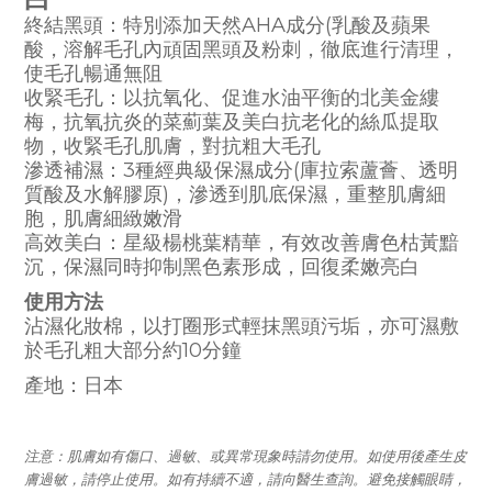
終結黑頭：特別添加天然AHA成分(乳酸及蘋果
酸，溶解毛孔內頑固黑頭及粉刺，徹底進行清理，
使毛孔暢通無阻
收緊毛孔：以抗氧化、促進水油平衡的北美金縷
梅，抗氧抗炎的菜薊葉及美白抗老化的絲瓜提取
物，收緊毛孔肌膚，對抗粗大毛孔
滲透補濕：3種經典級保濕成分(庫拉索蘆薈、透明
質酸及水解膠原)，滲透到肌底保濕，重整肌膚細
胞，肌膚細緻嫩滑
高效美白：星級楊桃葉精華，有效改善膚色枯黃黯
沉，保濕同時抑制黑色素形成，回復柔嫩亮白
使用方法
沾濕化妝棉，以打圈形式輕抹黑頭污垢，亦可濕敷
於毛孔粗大部分約10分鐘
產地：日本
注意：肌膚如有傷口、過敏、或異常現象時請勿使用。如使用後產生皮
膚過敏，請停止使用。如有持續不適，請向醫生查詢。避免接觸眼睛，