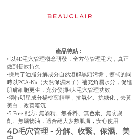
產品特點：
• 以4D毛穴管理概念研發，全方位管理毛穴，真正
做到長效持久
•採用了油脂分解成分自然溶解黑頭污垢，擦拭的同
時以PCA-Na（天然保濕因子）補充角層水分，促進
肌膚細胞更生，充分發揮4大毛穴管理功效
•獨特明星成分楊桃葉精華，抗氧化、抗糖化，去黃
美白，改善暗沉
•5 Free 配方: 無酒精、無香料、無色素、無防腐
劑、無礦物油，適合絕大多數肌膚，安心使用
4D毛穴管理 - 分解、收緊、保濕、美
白