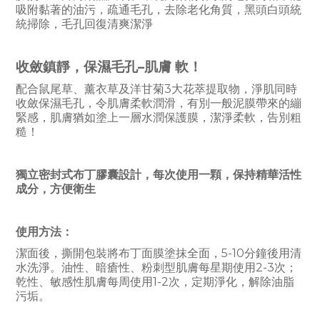
吸附黏著的油污，疏通毛孔，去除老化角質，黑頭白頭統
統掃除，毛孔回復清爽潔淨
收斂鎮靜，保濕毛孔–肌膚 軟！
配合鼠尾草、薰衣草及洋甘菊3大花萃提取物，淨肌同時
收斂保濕毛孔，令肌膚柔軟潤滑，有別一般泥膜帶來的繃
緊感，肌膚猶如塗上一層水潤保護膜，潔淨柔軟，告別粗
糙！
獨立密封式布丁膠囊設計，每次使用一顆，保持精華活性
成分，方便衛生
使用方法：
潔面後，撕開包裝將布丁面膜塗抹全面，5-10分鐘後用清
水洗淨。油性、暗瘡性、粉刺型肌膚每星期使用2-3次；
乾性、敏感性肌膚每周使用1-2次，定期淨化，解除油脂
污垢。