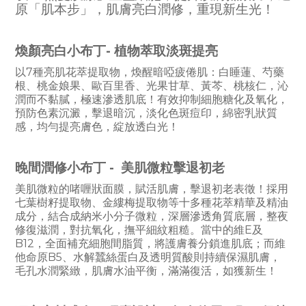
原「肌本步」，肌膚亮白潤修，重現新生光！
煥顏亮白小布丁- 植物萃取淡斑提亮
以7種亮肌花萃提取物，煥醒暗啞疲倦肌：白睡蓮、芍藥
根、桃金娘果、歐百里香、光果甘草、黃芩、桃核仁，沁
潤而不黏膩，極速滲透肌底！有效抑制細胞糖化及氧化，
預防色素沉澱，擊退暗沉，淡化色斑痘印，綿密乳狀質
感，均勻提亮膚色，綻放透白光！
晚間
潤修
小布丁 - 美肌微粒擊退初老
美肌微粒的啫喱狀面膜，賦活肌膚，擊退初老表徵！採用
七葉樹籽提取物、金縷梅提取物等十多種花萃精華及精油
成分，結合成納米小分子微粒，深層滲透角質底層，整夜
修復滋潤，對抗氧化，撫平細紋粗糙。當中的維E及
B12，全面補充細胞間脂質，將護膚養分鎖進肌底；而維
他命原B5、水解蠶絲蛋白及透明質酸則持續保濕肌膚，
毛孔水潤緊緻，肌膚水油平衡，滿滿復活，如獲新生！