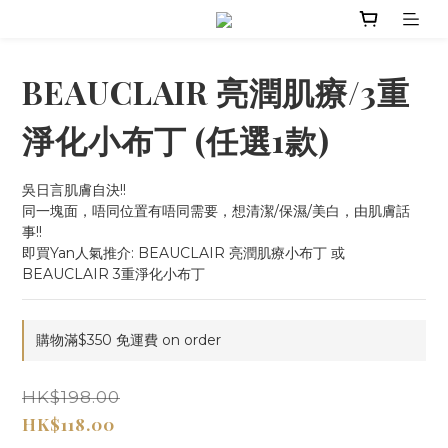
BEAUCLAIR 亮潤肌療/3重
淨化小布丁 (任選1款)
吳日言肌膚自決!!
同一塊面，唔同位置有唔同需要，想清潔/保濕/美白，由肌膚話
事!!
即買Yan人氣推介: BEAUCLAIR 亮潤肌療小布丁 或 
BEAUCLAIR 3重淨化小布丁
購物滿$350 免運費 on order
HK$198.00
HK$118.00