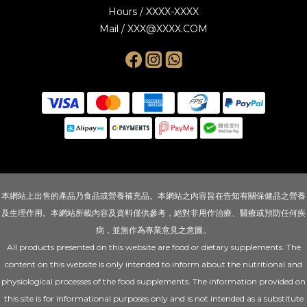
Hours / XXXX-XXXX
Mail / XXX@XXXX.COM
本網站上出售的產品乃食品或營養補充品。本網站之內容旨在告知有關保健品之營養
及生理作用。本網站所載內容及資料僅供參考，絕對非用作治療、醫療或預防任何疾
病，並無作為專業意見之意圖。
All products presented on this website are food or dietary supplements. The
content on this website is only intended to inform about the nutritional and
physiological processes of the food supplements. The information provided on
this site is for informational purposes only and is not intended as a substitute