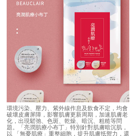
環境污染、壓力、紫外線作息及飲食不定，均會
破壞皮膚屏障，影響肌膚更新周期，加速肌膚老
化，出現鬆弛、色斑、乾燥、暗沉、粗糙等問
題。「亮潤肌療小布丁」特別針對肌膚暗沉肌，
以 「無憂肌療」重整細胞，提升肌膚抵禦力，還