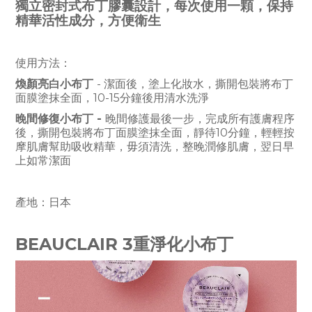
獨立密封式布丁膠囊設計，每次使用一顆，保持
精華活性成分，方便衛生
使用方法：
煥顏亮白小布丁
- 潔面後，塗上化妝水，撕開包裝將布丁
面膜塗抹全面，10-15分鐘後用清水洗淨
晚間修復小布丁
-
晚間修護最後一步，完成所有護膚程序
後，撕開包裝將布丁面膜塗抹全面，靜待10分鐘，輕輕按
摩肌膚幫助吸收精華，毋須清洗，整晚潤修肌膚，翌日早
上如常潔面
產地：日本
BEAUCLAIR 3重淨化小布丁