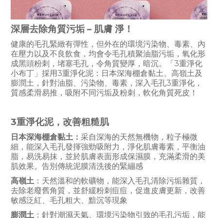
深層去除
角質污垢
–
肌膚
淨！
健康的毛孔緊緻有彈性，但外在的環境污染物、毒素、內
在壓力以及不良飲食，均會令毛孔積聚油脂污垢，氧化形
成黑頭粉刺，堵塞毛孔，令角質變厚，暗沉。「3重淨化
小布丁」採用3重淨化泥：日本深海棚倉黏土、高嶺土及
膨潤土，針對油脂、污染物、毒素，深入毛孔3重淨化，
質感柔滑易推，吸附不同污垢及粉刺，軟化角質死皮！
3
重淨化泥，改善粗糙肌
日本深海棚倉黏土：
采自深海的天然無機物，粒子極微
細，能深入毛孔發揮強勁吸附力，淨化肌膚毒素，平衡油
脂，易洗易抹，並於肌膚表面形成保濕膜，充滿柔滑的美
肌效果。告別傳統泥膜清洗後的緊繃感
高嶺土
：天然溫和的軟礦物，能深入毛孔清除污垢雜質，
去除老廢舊角質，並舒緩粉刺痘痘，促進皮膚更新，改善
敏感泛紅、毛孔粗大、黯沉等現象
膨潤土
：針對潮濕天氣、環境污染物引致的毛孔污垢，能