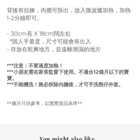
背後有拉鍊，內膽可拆出，放入微波爐加熱，加熱
1-2分鐘即可。
- 30cm長 X 18cm闊左右
*因人手量度，尺寸可能會有出入
- 存放在乾爽地方，並遠離潮濕的地方
***注意：不要過度加熱！
***小朋友需在家長監督下使用。
不適合12個月以下的寶
寶。
***不能機洗！務必拆除內膽後，才可手洗熊仔外套。
**圖片只供參考，以實際貨品為準**
You might also like...