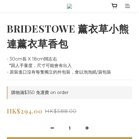
BRIDESTOWE 薰衣草小熊
連薰衣草香包
- 30cm長 X 18cm闊左右
  *因人手量度，尺寸可能會有出入
- 原裝進口沒有每隻獨立的外包裝，會以泡泡紙/袋包裝
購物滿$350 免運費 on order
HK$294.00
HK$588.00