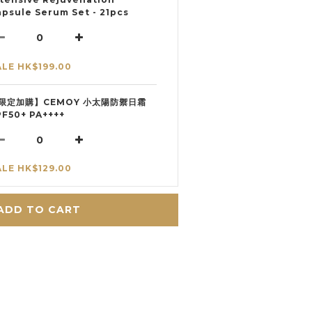
apsule Serum Set - 21pcs
ALE HK$199.00
限定加購】CEMOY 小太陽防禦日霜
PF50+ PA++++
ALE HK$129.00
ADD TO CART