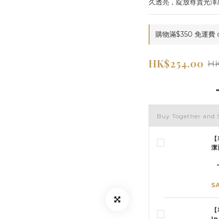
久透亮，綻放尊貴光澤
購物滿$350 免運費 on
HK$254.00
HK
Buy Together and 
【
潔
S
【
I