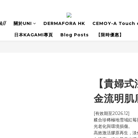
//
關於UNI
DERMAFORA HK
CEMOY-A Touch o
日本KAGAMI專頁
Blog Posts
【限時優惠】
【貴婦式滋
金流明肌
[有效期至2026.12]
糅合珍稀極地雪域紅莓
光老化與環境損傷。
高效激活膠原再生，淡