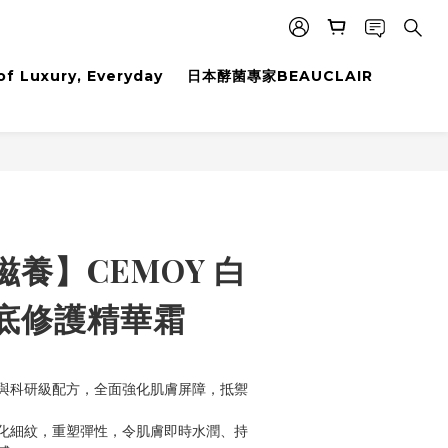
f Luxury, Everyday
日本酵菌專家BEAUCLAIR
養】CEMOY 白
底修護精華霜
與科研級配方，全面強化肌膚屏障，抵禦
化細紋，重塑彈性，令肌膚即時水潤、持