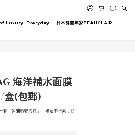
f Luxury, Everyday
日本酵菌專家BEAUCLAIR
AG 海洋補水面膜
片/盒(包郵)
立附有「幹細胞奢養霜」，滲透率特高，超