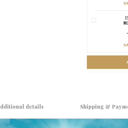
S
【
郵
S
dditional details
Shipping & Paym