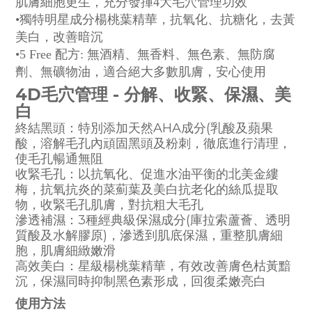
肌膚細胞更生，充分發揮4大毛穴管理功效
•獨特明星成分楊桃葉精華，抗氧化、抗糖化，去黃
美白，改善暗沉
•5 Free 配方: 無酒精、無香料、無色素、無防腐
劑、無礦物油，適合絕大多數肌膚，安心使用
4D毛穴管理 - 分解、收緊、保濕、美
白
終結黑頭：特別添加天然AHA成分(乳酸及蘋果
酸，溶解毛孔內頑固黑頭及粉刺，徹底進行清理，
使毛孔暢通無阻
收緊毛孔：以抗氧化、促進水油平衡的北美金縷
梅，抗氧抗炎的菜薊葉及美白抗老化的絲瓜提取
物，收緊毛孔肌膚，對抗粗大毛孔
滲透補濕：3種經典級保濕成分(庫拉索蘆薈、透明
質酸及水解膠原)，滲透到肌底保濕，重整肌膚細
胞，肌膚細緻嫩滑
高效美白：星級楊桃葉精華，有效改善膚色枯黃黯
沉，保濕同時抑制黑色素形成，回復柔嫩亮白
使用方法