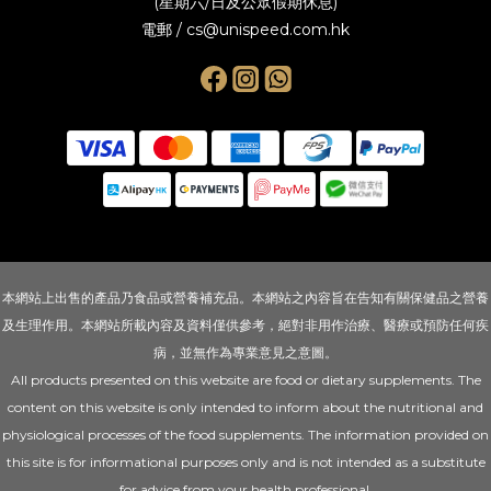
(星期六/日及公眾假期休息)
電郵 / cs@unispeed.com.hk
本網站上出售的產品乃食品或營養補充品。本網站之內容旨在告知有關保健品之營養
及生理作用。本網站所載內容及資料僅供參考，絕對非用作治療、醫療或預防任何疾
病，並無作為專業意見之意圖。
All products presented on this website are food or dietary supplements. The
content on this website is only intended to inform about the nutritional and
physiological processes of the food supplements. The information provided on
this site is for informational purposes only and is not intended as a substitute
for advice from your health professional.