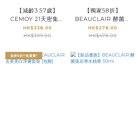
【減齡3.57歲】
【獨家58折】
CEMOY 21天密集細
BEAUCLAIR 酵菌藻
胞逆齡膠囊精華組
后導水精華【2件套
HK$338.00
HK$278.00
(0.4mL x 42粒)
裝】
HK$399.00
HK$478.00
皇牌6折!!免運費!