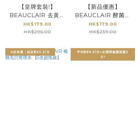
【皇牌套裝!】
【新品優惠】
BEAUCLAIR 去黃美
BEAUCLAIR 酵菌藻
白淨膚套裝 [包郵]
后導水精華 30ml
HK$179.00
HK$179.00
HK$296.00
HK$239.00
4折免運 │低至$63.2/支
平均$89.5/支+水潤彈修護面膜2
片!