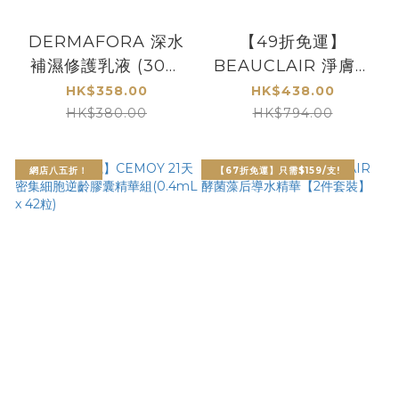
DERMAFORA 深水
【49折免運】
補濕修護乳液 (30毫
BEAUCLAIR 淨膚水
升)
潤組合 [包郵]
HK$358.00
HK$438.00
HK$380.00
HK$794.00
網店八五折！
【67折免運】只需$159/支!