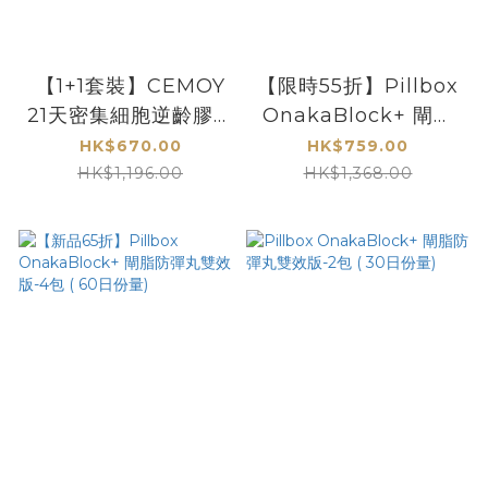
【1+1套裝】CEMOY
【限時55折】Pillbox
21天密集細胞逆齡膠囊
OnakaBlock+ 閘脂
精華組 (送多2盒21粒)
防彈丸雙效版-6包 (
HK$670.00
HK$759.00
90日份量)
HK$1,196.00
HK$1,368.00