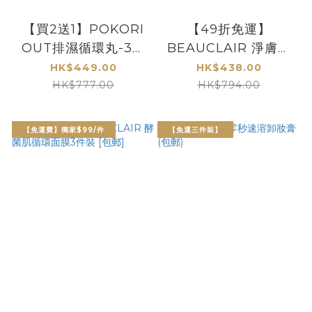
【買2送1】POKORI
【49折免運】
OUT排濕循環丸-3盒
BEAUCLAIR 淨膚水
裝[包郵]
潤組合 [包郵]
HK$449.00
HK$438.00
HK$777.00
HK$794.00
【免運費】獨家$99/件
【免運三件裝】