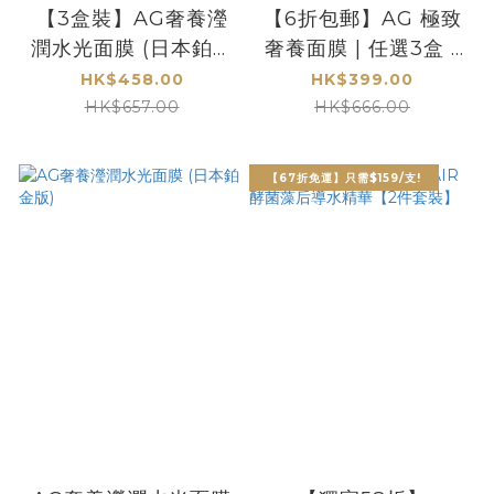
【3盒裝】AG奢養瀅
【6折包郵】AG 極致
潤水光面膜 (日本鉑金
奢養面膜 | 任選3盒 -
版) [包郵] *數量有限*
存貨有限
HK$458.00
HK$399.00
HK$657.00
HK$666.00
【67折免運】只需$159/支!