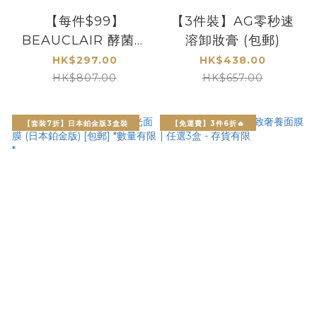
【每件$99】
【3件裝】AG零秒速
BEAUCLAIR 酵菌肌
溶卸妝膏 (包郵)
循環面膜3件裝 [包郵]
HK$297.00
HK$438.00
HK$807.00
HK$657.00
【套裝7折】日本鉑金版3盒裝
【免運費】3件6折🔥