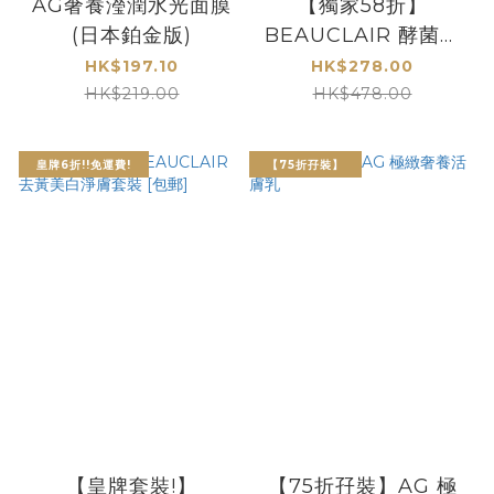
AG奢養瀅潤水光面膜
【獨家58折】
(日本鉑金版)
BEAUCLAIR 酵菌藻
后導水精華【2件套
HK$197.10
HK$278.00
裝】
HK$219.00
HK$478.00
皇牌6折!!免運費!
【75折孖裝】
【皇牌套裝!】
【75折孖裝】AG 極