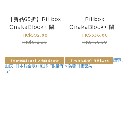
【新品65折】Pillbox
Pillbox
OnakaBlock+ 閘脂
OnakaBlock+ 閘脂
防彈丸雙效版-4包 (
防彈丸雙效版-2包 (
HK$592.00
HK$336.00
60日份量)
30日份量)
HK$912.00
HK$456.00
【限時搶購$388】水光面膜3盒裝
【79折免運費】只需$378