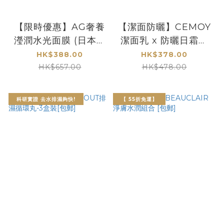
【限時優惠】AG奢養
【潔面防曬】CEMOY
瀅潤水光面膜 (日本鉑
潔面乳 x 防曬日霜套
金版) [包郵] *數量有
裝
HK$388.00
HK$378.00
限*
HK$657.00
HK$478.00
科研實證 去水排濕夠快!
【 55折免運】