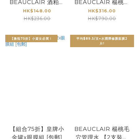
BEAUCLAIR 酒粕面
BEAUCLAIR 楊桃毛
膜2件裝 [包郵]
穴管理水 【5支超抵
HK$148.00
HK$316.00
裝】
HK$236.00
HK$790.00
【激抵75折】小資女必買！
平均$89.5/支+水潤彈修護面膜2
片!
【組合75折】皇牌小
BEAUCLAIR 楊桃毛
金罐x眼膜組 [包郵]
穴管理水 【2支裝】