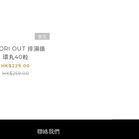
售完
ORI OUT 排濕循
環丸40粒
HK$229.00
HK$259.00
聯絡我們