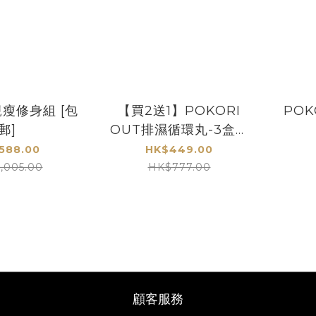
瘦修身組 [包
【買2送1】POKORI
POK
郵]
OUT排濕循環丸-3盒裝
[包郵]
588.00
HK$449.00
,005.00
HK$777.00
顧客服務