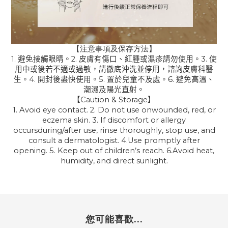
【注意事項及保存方法】
1.
2.
3.
避免接觸眼睛。
皮膚有傷口、紅腫或濕疹
請
勿
使
用。
使
用中或後若不適或過敏，請徹底沖洗並停用，諮詢皮膚科醫
4.
5.
6.
生。
開封後盡快使用。
置於兒童不及處。
避免高溫、
潮濕及陽光直射。
Caution & Storage
【
】
1. Avoid eye contact. 2. Do not use onwounded, red, or
eczema skin.
3. If discomfort or allergy
occursduring/after use, rinse thoroughly, stop use, and
consult a dermatologist.
4.Use promptly after
opening.
5. Keep out of children’s reach.
6.Avoid heat,
humidity, and direct sunlight.
您可能喜歡...