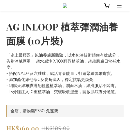
AG INLOOP 植萃彈潤油養
面膜 (10片裝)
「史上最輕盈」以油養膚新體驗，以水包油技術鎖住有效成分，
告別油膩厚重 ！超水感注入10X輕盈植萃油，超越肌膚日常補水
度。
- 搭配NAD+及六胜肽，賦活青春能量，打造緊緻彈嫩膚質。
- 添加酯化維他命C及麥角硫因，穩定抗氧更煥亮。
- 細膩天絲布膜搭配輕盈植萃油，潤而不油，絲滑服貼不悶膚。
- 15分鐘注入10重植萃油，突破吸收壁壘，開啟肌底養分通道。
全店，購物滿$350 免運費
HK$169.00
HK$189.00