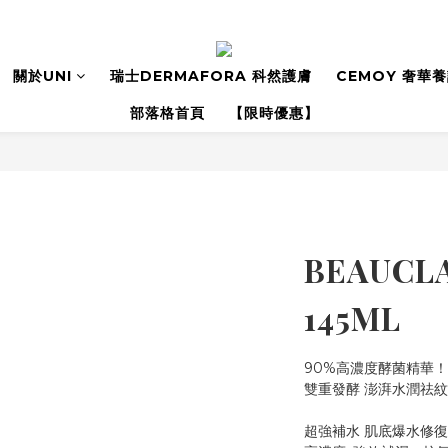
關於UNI
瑞士DERMAFORA 科然護膚
CEMOY 奢華
部落格首頁
【限時優惠】
BEAUCL
145ML
90%高濃度酵菌精華！
雙重發酵 澎湃水潤祛紋
超強補水 肌底爆水修復