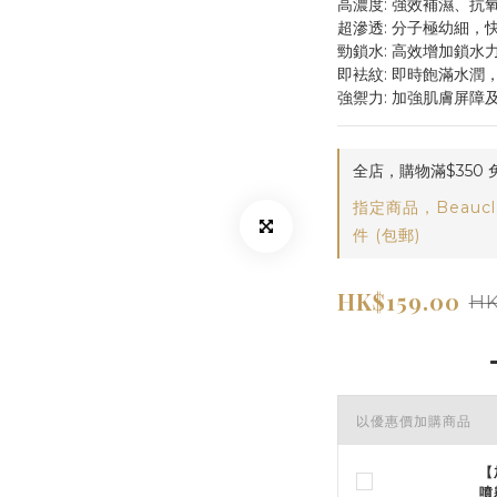
高濃度: 強效補濕、抗
超滲透: 分子極幼細，
勁鎖水: 高效增加鎖水
即袪紋: 即時飽滿水潤
強禦力: 加強肌膚屏障
全店，購物滿$350 
指定商品，Beaucl
件 (包郵)
HK$159.00
HK
以優惠價加購商品
【
噴