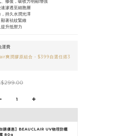
氧、修復，吸收力明顯增強
快速滲透至細胞層
力，持久水潤光澤
，顯著祛紋緊緻
及提升抵禦力
免運費
air爽潤膠原組合 - $399自選任搭3
$299.00
加購優惠】BEAUCLAIR UV物理防曬
霧 80g