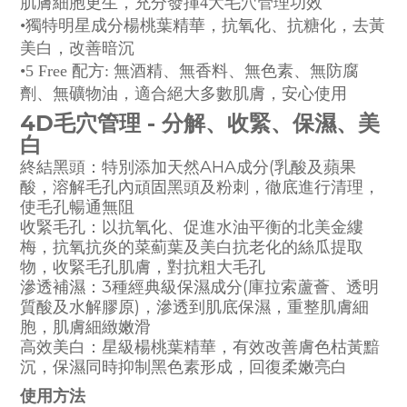
肌膚細胞更生，充分發揮4大毛穴管理功效
•獨特明星成分楊桃葉精華，抗氧化、抗糖化，去黃
美白，改善暗沉
•5 Free 配方: 無酒精、無香料、無色素、無防腐
劑、無礦物油，適合絕大多數肌膚，安心使用
4D毛穴管理 - 分解、收緊、保濕、美
白
終結黑頭：特別添加天然AHA成分(乳酸及蘋果
酸，溶解毛孔內頑固黑頭及粉刺，徹底進行清理，
使毛孔暢通無阻
收緊毛孔：以抗氧化、促進水油平衡的北美金縷
梅，抗氧抗炎的菜薊葉及美白抗老化的絲瓜提取
物，收緊毛孔肌膚，對抗粗大毛孔
滲透補濕：3種經典級保濕成分(庫拉索蘆薈、透明
質酸及水解膠原)，滲透到肌底保濕，重整肌膚細
胞，肌膚細緻嫩滑
高效美白：星級楊桃葉精華，有效改善膚色枯黃黯
沉，保濕同時抑制黑色素形成，回復柔嫩亮白
使用方法