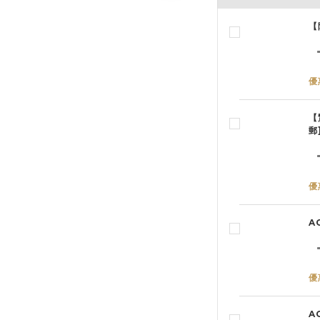
【
優
【
郵
優
A
優
A