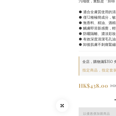
污殘妝，重點是「卸得
● 適合全膚質使用的
● 僅12種極簡成分，
● 無香料、精油、酒
● 觸膚即溶新感覺，
● 防曬隔離、濃淡彩
● 有效深度清潔毛孔
● 卸後肌膚不刺痛緊
全店，購物滿$350 
指定商品，指定套裝
HK$438.00
HK
以優惠價加購商品