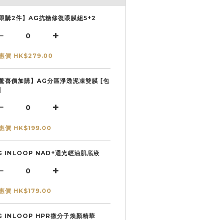
限購2件】AG抗糖修復眼膜組5+2
惠價 HK$279.00
驚喜價加購】AG分區淨透泥凍雙膜 [包
]
惠價 HK$199.00
G INLOOP NAD+迴光輕油肌底液
惠價 HK$179.00
G INLOOP HPR微分子煥顏精華