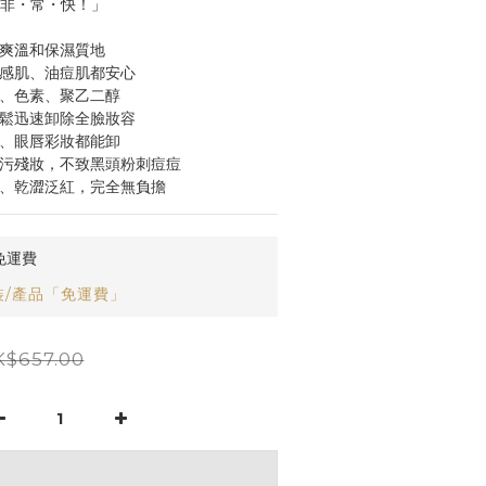
 非・常・快！」
清爽溫和保濕質地
敏感肌、油痘肌都安心
精、色素、聚乙二醇
輕鬆迅速卸除全臉妝容
妝、眼唇彩妝都能卸
油污殘妝，不致黑頭粉刺痘痘
繃、乾澀泛紅，完全無負擔
免運費
/產品「免運費」
$657.00