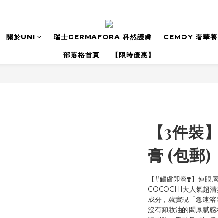
關於UNI
瑞士DERMAFORA 科然護膚
CEMOY 奢華
部落格首頁
【限時優惠】
【3件裝
膏 (包郵)
【#觸膚即溶❣️】連眼
COCOCHI大人氣超
成分，就實現「急速溶
沒有卸妝油的悶厚膩感